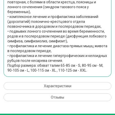
повторная, с болями в области крестца, поясницы и
лонного сочленения (синдром тазового пояса у
беременных),
• комплексное лечение и профилактика заболеваний
(дорсопатий) пояснично-крестцового отдела
позвоночника в дородовом и послеродовом периодах,
• подвывих лонного сочленения во время беременности,
родов и в послеродовом периоде (дисфункция лобкового
симфиза, симфизиолиз, симфизит),
• профилактика и лечение диастаза прямых мышц живота
в послеродовом периоде,
• профилактика и лечение гипертрофических и келоидных
рубцов после кесарева сечения.
Подбор размера: обхват талии 65-85 см - S, 80-95 см - M,
90-105 см - L, 100-115 см - XL , 110-125 см - XXL.
Характеристики
Отзывы