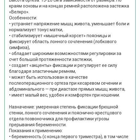
Высота ортеза: 15-20 см в зависимости от размера. По
краям основы и на концах ремней расположена застежка
«Велкро».
Особенности:
• устраняет напряжение мышц живота, уменьшает боли и
нормализует тонус матки,
• стабилизирует «мышечный корсет» поясницы и
фиксирует область лонного сочленения (лобкового
симфиза),
• обладает широкими возможностями регулировки за
счет большой протяженности застежки,
• создает «акценты» фиксации и регулирует ее силу
благодаря эластичным ремням,
• может быть использован в качестве
послеоперационного ортеза при кесаревом сечении и
абдоминального — при диастазе прямых мышц живота,
• имеет малый вес, удобен и комфортен при ношении.
Назначение: умеренная степень фиксации брюшной
стенки, лонного сочленения и пояснично-крестцового
отдела позвоночника для профилактики угрозы
прерывания беременности.
Показания к применению:
• беременность (с конца первого триместра), в том числе