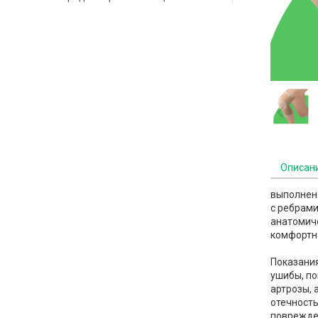
Описан
выполнен 
с ребрами
анатомиче
комфортн
Показания
ушибы, по
артрозы, 
отечность
поврежде