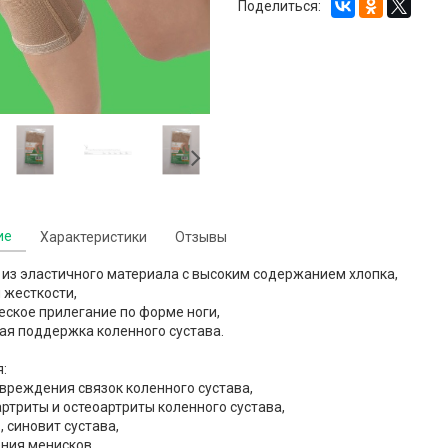
Поделиться:
ие
Характеристики
Отзывы
из эластичного материала с высоким содержанием хлопка,
 жесткости,
ское прилегание по форме ноги,
ая поддержка коленного сустава.
:
вреждения связок коленного сустава,
артриты и остеоартриты коленного сустава,
, синовит сустава,
ния менисков,