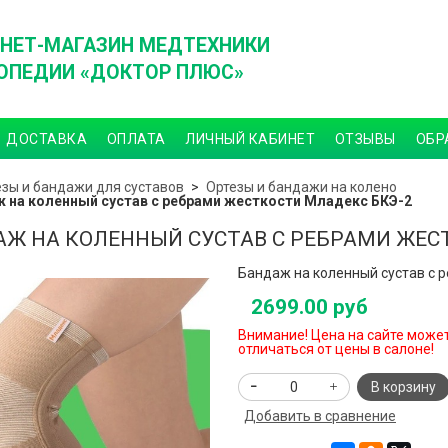
НЕТ-МАГАЗИН МЕДТЕХНИКИ
ОПЕДИИ «ДОКТОР ПЛЮС»
ДОСТАВКА
ОПЛАТА
ЛИЧНЫЙ КАБИНЕТ
ОТЗЫВЫ
ОБР
езы и бандажи для суставов
Ортезы и бандажи на колено
 на коленный сустав с ребрами жесткости Младекс БКЭ-2
Ж НА КОЛЕННЫЙ СУСТАВ С РЕБРАМИ ЖЕС
Бандаж на коленный сустав с 
2699.00 руб
Внимание! Цена на сайте може
отличаться от цены в салоне!
В корзину
Добавить в сравнение