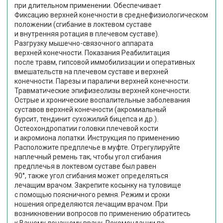
при длительном применении. Обеспечивает
Фиксацию верхней конечности в среднефизиологическом
положении (сгибание в локтевом суставе
и внутренняя ротация в плечевом суставе).
Разгрузку мышечно-связочного аппарата
верхней конечности. Показания Реабилитация
после травм, гипсовой иммобилизации и оперативных
вмешательств на плечевом суставе и верхней
конечности. Парезы и параличи верхней конечности.
Травматические эпифизеолизы верхней конечности.
Острые и хронические воспалительные заболевания
суставов верхней конечности (акромиальный
бурсит, тендинит сухожилий бицепса и др.).
Остеохондропатии головки плечевой кости
и акромиона лопатки. Инструкция по применению
Расположите предплечье в муфте. Отрегулируйте
наплечный ремень так, чтобы угол сгибания
предплечья в локтевом суставе был равен
90°, также угол сгибания может определяться
лечащим врачом. Закрепите косынку на туловище
с помощью поясничного ремня. Режим и сроки
ношения определяются лечащим врачом. При
возникновении вопросов по применению обратитесь