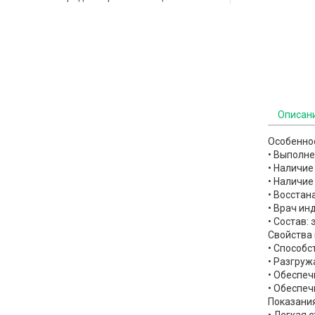
Описан
Особенно
• Выполне
• Наличие
• Наличи
• Восстан
• Врач ин
• Состав:
Свойства 
• Способ
• Разгруж
• Обеспе
• Обеспе
Показания