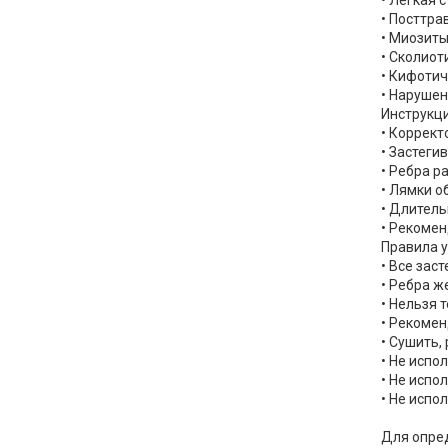
• Легкая 
• Посттра
• Миозиты
• Сколиот
• Кифоти
• Нарушен
Инструкци
• Коррект
• Застеги
• Ребра 
• Лямки о
• Длитель
• Рекомен
Правила у
• Все зас
• Ребра ж
• Нельзя 
• Рекоме
• Сушить,
• Не испо
• Не испо
• Не испо
Для опре