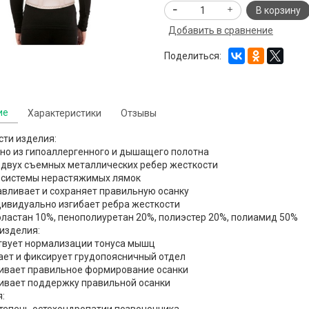
В корзину
Добавить в сравнение
Поделиться:
ие
Характеристики
Отзывы
сти изделия:
но из гипоаллергенного и дышащего полотна
 двух съемных металлических ребер жесткости
е системы нерастяжимых лямок
авливает и сохраняет правильную осанку
дивидуально изгибает ребра жесткости
 эластан 10%, пенополиуретан 20%, полиэстер 20%, полиамид 50%
изделия:
ствует нормализации тонуса мышц
ает и фиксирует грудопоясничный отдел
чивает правильное формирование осанки
чивает поддержку правильной осанки
: