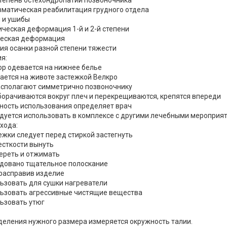
степень остехондропатии позвоночника
вматическая реабилитация грудного отдела
 и ушибы
ическая деформация 1-й и 2-й степени
ческая деформация
ия осанки разной степени тяжести
я:
ор одевается на нижнее белье
вается на животе застежкой Велкро
располагают симметрично позвоночнику
борачиваются вокруг плеч и перекрещиваются, крепятся впереди
ность использования определяет врач
дуется использовать в комплексе с другими лечебными мероприя
хода:
тежки следует перед стиркой застегнуть
есткости вынуть
тереть и отжимать
ндовано тщательное полоскание
 расправив изделие
льзовать для сушки нагреватели
льзовать агрессивные чистящие вещества
льзовать утюг
деления нужного размера измеряется окружность талии.