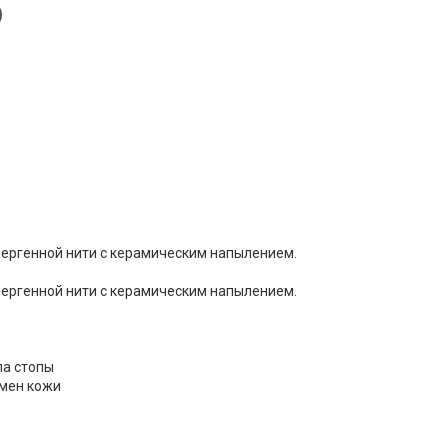
лергенной нити с керамическим напылением.
лергенной нити с керамическим напылением.
ла стопы
бмен кожи