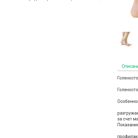
Описан
Голеносто
Голеносто
Особенно
разгружае
за счет м
Показания
профилакт