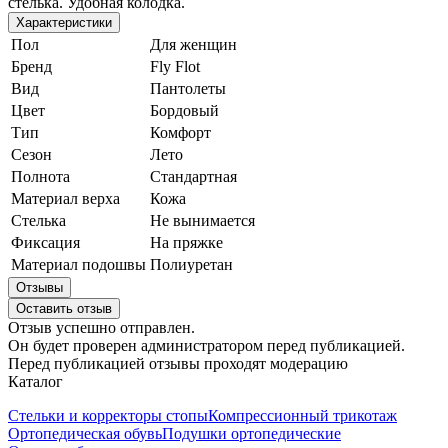
стелька. Удобная колодка.
Характеристики
Пол
Для женщин
Бренд
Fly Flot
Вид
Пантолеты
Цвет
Бордовый
Тип
Комфорт
Сезон
Лето
Полнота
Стандартная
Материал верха
Кожа
Стелька
Не вынимается
Фиксация
На пряжке
Материал подошвы
Полиуретан
Отзывы
Оставить отзыв
Отзыв успешно отправлен.
Он будет проверен администратором перед публикацией.
Перед публикацией отзывы проходят модерацию
Каталог
Стельки и корректоры стопы
Компрессионный трикотаж
Ортопедическая обувь
Подушки ортопедические