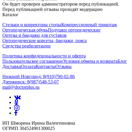
Он будет проверен администратором перед публикацией.
Перед публикацией отзывы проходят модерацию
Каталог
Стельки и корректоры стопы
Компрессионный трикотаж
Ортопедическая обувь
Подушки ортопедические
Ортезы и бандажи для суставов
Ортопедические корсеты, бандажи, пояса
Средства реабилитации
Политика конфиденциальности и оферта
Пользовательское соглашение
Условия обмена и возврата
Блог
Доставка
Оплата
Контакты
Отзывы
Нижний Новгород: 8(910)790-02-86
Дзержинск: 8(987)548-53-07
mail@doctorplus.su
ИП Шморина Ирина Валентиновна
ОГРИП 304524901300025