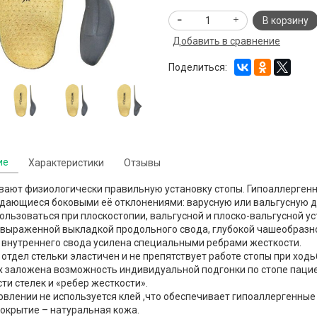
В корзину
Добавить в сравнение
Поделиться:
ие
Характеристики
Отзывы
вают физиологически правильную установку стопы. Гипоаллерген
дающиеся боковыми её отклонениями: варусную или вальгусную д
ользоваться при плоскостопии, вальгусной и плоско-вальгусной ус
 выраженной выкладкой продольного свода, глубокой чашеобразно
 внутреннего свода усилена специальными ребрами жесткости.
отдел стельки эластичен и не препятствует работе стопы при ходь
х заложена возможность индивидуальной подгонки по стопе паци
ти стелек и «ребер жесткости».
овлении не используется клей ,что обеспечивает гипоаллергенные 
окрытие – натуральная кожа.